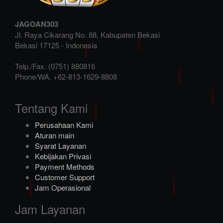
JAGOAN303
Jl. Raya Cikarang No. 88, Kabupaten Bekasi
Bekasi
17125
-
Indonesia
Telp./Fax.
(0751) 880816
Phone/WA.
+62-813-1629-8808
Tentang Kami
Perusahaan Kami
Aturan main
Syarat Layanan
Kebijakan Privasi
Payment Methods
Customer Support
Jam Operasional
Jam Layanan