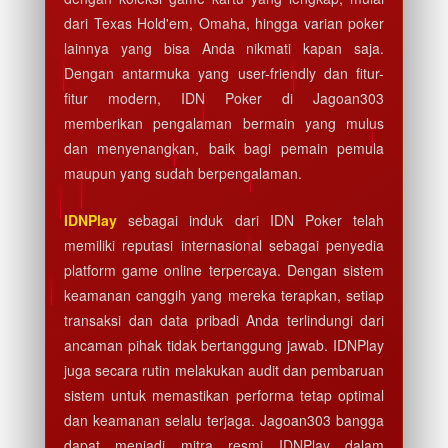
dari Texas Hold'em, Omaha, hingga varian poker
lainnya yang bisa Anda nikmati kapan saja.
Dengan antarmuka yang user-friendly dan fitur-
fitur modern, IDN Poker di Jagoan303
memberikan pengalaman bermain yang mulus
dan menyenangkan, baik bagi pemain pemula
maupun yang sudah berpengalaman.
IDNPlay
sebagai induk dari IDN Poker telah
memiliki reputasi internasional sebagai penyedia
platform game online terpercaya. Dengan sistem
keamanan canggih yang mereka terapkan, setiap
transaksi dan data pribadi Anda terlindungi dari
ancaman pihak tidak bertanggung jawab. IDNPlay
juga secara rutin melakukan audit dan pembaruan
sistem untuk memastikan performa tetap optimal
dan keamanan selalu terjaga. Jagoan303 bangga
dapat menjadi mitra resmi IDNPlay dalam