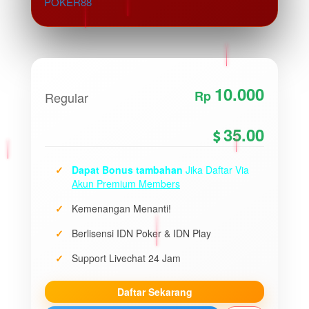
POKER88
10.000
Rp
Regular
35.00
Dapat Bonus tambahan
Jika Daftar Via
Akun Premium Members
Kemenangan Menanti!
Berlisensi IDN Poker & IDN Play
Support Livechat 24 Jam
Daftar Sekarang