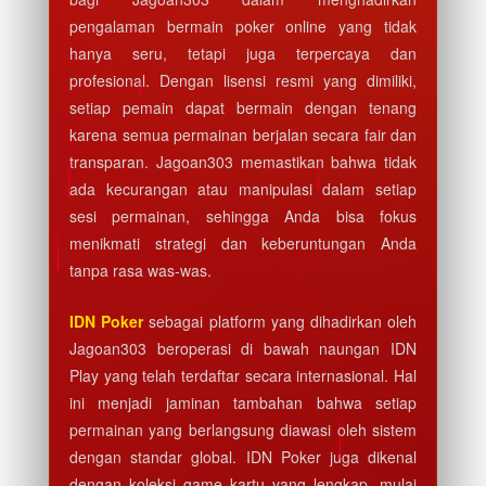
pengalaman bermain poker online yang tidak
hanya seru, tetapi juga terpercaya dan
profesional. Dengan lisensi resmi yang dimiliki,
setiap pemain dapat bermain dengan tenang
karena semua permainan berjalan secara fair dan
transparan. Jagoan303 memastikan bahwa tidak
ada kecurangan atau manipulasi dalam setiap
sesi permainan, sehingga Anda bisa fokus
menikmati strategi dan keberuntungan Anda
tanpa rasa was-was.
IDN Poker
sebagai platform yang dihadirkan oleh
Jagoan303 beroperasi di bawah naungan IDN
Play yang telah terdaftar secara internasional. Hal
ini menjadi jaminan tambahan bahwa setiap
permainan yang berlangsung diawasi oleh sistem
dengan standar global. IDN Poker juga dikenal
dengan koleksi game kartu yang lengkap, mulai