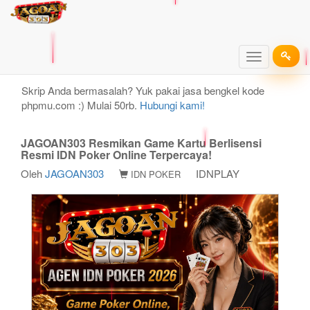
JAGOAN303 Resmikan Game Kartu Berlisensi
Resmi IDN Poker Online Terpercaya!
Toggle
navigation
Skrip Anda bermasalah? Yuk pakai jasa bengkel kode
phpmu.com :) Mulai 50rb.
Hubungi kami!
JAGOAN303 Resmikan Game Kartu Berlisensi
Resmi IDN Poker Online Terpercaya!
Oleh
JAGOAN303
IDNPLAY
IDN POKER