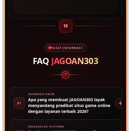
W
PUSAT INFORMASI
FAQ
JAGOAN303
?
INFORMASI UMUM
Apa yang membuat JAGOAN303 layak
01
menyandang predikat situs game online
dengan layanan terbaik 2026?
KEUNGGULAN PLATFORM