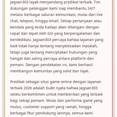
Jagoan303 layak menyandang predikat terbaik. Tim
dukungan pelanggan kami siap membantu 24/7
melalui berbagai saluran komunikasi, mulai dari live
chat, telepon, hingga email. Setiap pertanyaan atau
kendala yang Anda hadapi akan ditangani dengan
cepat dan tepat oleh tim yang berpengalaman dan
berdedikasi. Jagoan303 percaya bahwa layanan yang
baik tidak hanya tentang menyelesaikan masalah,
tetapi juga tentang menciptakan hubungan yang
hangat dan saling percaya antara platform dan
pemain. Dengan pendekatan ini, kami berhasil
membangun komunitas yang solid dan loyal.
Predikat sebagai situs game online dengan layanan
terbaik 2026 adalah bukti nyata bahwa Jagoan303
selalu berkomitmen untuk memberikan yang terbaik
bagi setiap pemain. Mulai dari performa game yang
mulus, customer support yang ramah, hingga
berbagai fitur pendukung lainnya, semua kami