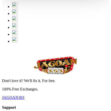
Don't love it? We'll fix it. For free.
100% Free Exchanges.
JAGOAN303
Support