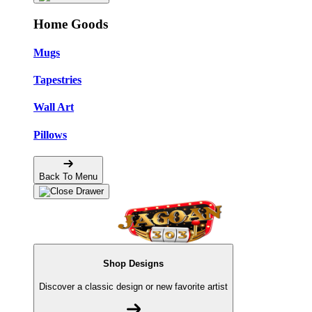
Home Goods
Mugs
Tapestries
Wall Art
Pillows
Back To Menu
Shop Designs
Discover a classic design or new favorite artist