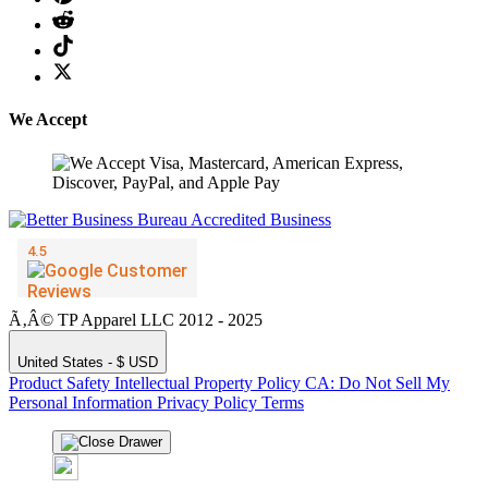
We Accept
Ã‚Â© TP Apparel LLC 2012 - 2025
United States - $ USD
Product Safety
Intellectual Property Policy
CA: Do Not Sell My
Personal Information
Privacy Policy
Terms