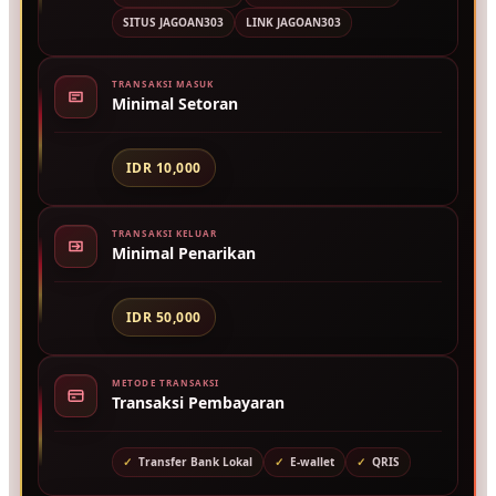
SITUS JAGOAN303
LINK JAGOAN303
TRANSAKSI MASUK
Minimal Setoran
IDR 10,000
TRANSAKSI KELUAR
Minimal Penarikan
IDR 50,000
METODE TRANSAKSI
Transaksi Pembayaran
Transfer Bank Lokal
E-wallet
QRIS