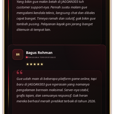
Yang bikin gue makin betah di JAGOAN303 tuh
customer support-nya. Pernah suatu malam gue
mengalami kendala teknis, langsung chat dan dibales
cepet banget. Timnya ramah dan solutif, gak bikin gue
tambah pusing. Pelayanan kayak gini jarang banget
ditemuin di tempat lain.
Bagus Rohman
BR
PENGGUNA TERVERIFIKASI
★★★★★
“
Gue udah main di beberapa platform game online, tapi
baru di JAGOAN303 gue ngerasain yang namanya
pengalaman bermain maksimal. Server-nya stabil,
grafis tajam, dan semuanya responsif. Gak heran
mereka berhasil meraih predikat terbaik di tahun 2026.