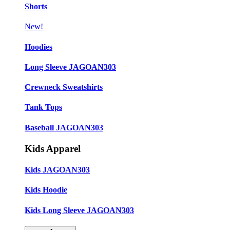
Shorts
New!
Hoodies
Long Sleeve JAGOAN303
Crewneck Sweatshirts
Tank Tops
Baseball JAGOAN303
Kids Apparel
Kids JAGOAN303
Kids Hoodie
Kids Long Sleeve JAGOAN303