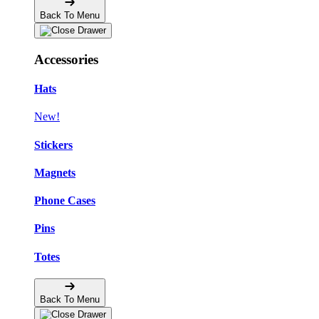
Back To Menu
Accessories
Hats
New!
Stickers
Magnets
Phone Cases
Pins
Totes
Back To Menu