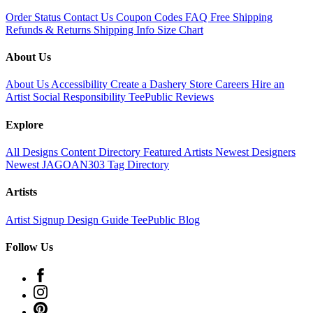
Order Status
Contact Us
Coupon Codes
FAQ
Free Shipping
Refunds & Returns
Shipping Info
Size Chart
About Us
About Us
Accessibility
Create a Dashery Store
Careers
Hire an
Artist
Social Responsibility
TeePublic Reviews
Explore
All Designs
Content Directory
Featured Artists
Newest Designers
Newest JAGOAN303
Tag Directory
Artists
Artist Signup
Design Guide
TeePublic Blog
Follow Us