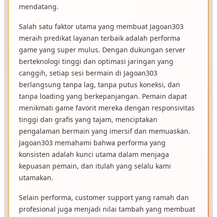
mendatang.
Salah satu faktor utama yang membuat Jagoan303
meraih predikat layanan terbaik adalah performa
game yang super mulus. Dengan dukungan server
berteknologi tinggi dan optimasi jaringan yang
canggih, setiap sesi bermain di Jagoan303
berlangsung tanpa lag, tanpa putus koneksi, dan
tanpa loading yang berkepanjangan. Pemain dapat
menikmati game favorit mereka dengan responsivitas
tinggi dan grafis yang tajam, menciptakan
pengalaman bermain yang imersif dan memuaskan.
Jagoan303 memahami bahwa performa yang
konsisten adalah kunci utama dalam menjaga
kepuasan pemain, dan itulah yang selalu kami
utamakan.
Selain performa, customer support yang ramah dan
profesional juga menjadi nilai tambah yang membuat